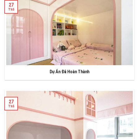
27
Th5
Dự Án Đã Hoàn Thành
27
Th5