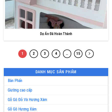
Dự Án Đã Hoàn Thành
1
2
3
4
…
15
DANH MỤC SẢN PHẨM
Bàn Phấn
Giường cao cấp
Gỗ Gõ Đỏ Và Hương Xám
Gỗ Gõ Hương Xám