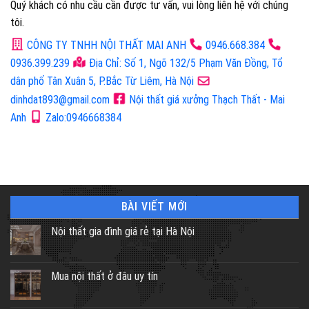
Quý khách có nhu cầu cần được tư vấn, vui lòng liên hệ với chúng
tôi.
CÔNG TY TNHH NỘI THẤT MAI ANH
0946.668.384
0936.399.239
Địa Chỉ: Số 1, Ngõ 132/5 Phạm Văn Đồng, Tổ
dân phố Tân Xuân 5, P.Bắc Từ Liêm, Hà Nội
dinhdat893@gmail.com
Nội thất giá xưởng Thạch Thất - Mai
Anh
Zalo:0946668384
BÀI VIẾT MỚI
Nội thất gia đình giá rẻ tại Hà Nội
Mua nội thất ở đâu uy tín