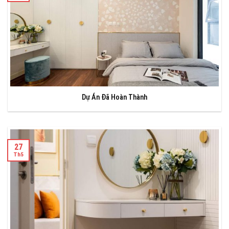
Dự Án Đã Hoàn Thành
27
Th5