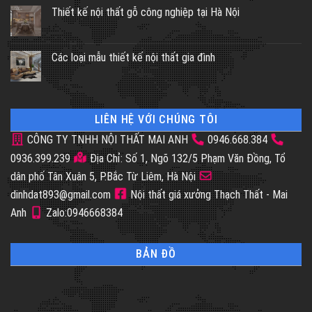
Thiết kế nội thất gỗ công nghiệp tại Hà Nội
Các loại mẫu thiết kế nội thất gia đình
LIÊN HỆ VỚI CHÚNG TÔI
CÔNG TY TNHH NỘI THẤT MAI ANH
0946.668.384
0936.399.239
Địa Chỉ: Số 1, Ngõ 132/5 Phạm Văn Đồng, Tổ
dân phố Tân Xuân 5, P.Bắc Từ Liêm, Hà Nội
dinhdat893@gmail.com
Nội thất giá xưởng Thạch Thất - Mai
Anh
Zalo:0946668384
BẢN ĐỒ