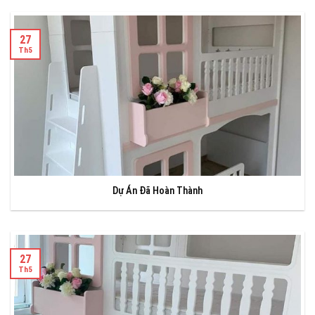
27
Th5
Dự Án Đã Hoàn Thành
27
Th5