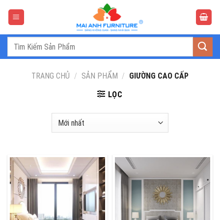
Bỏ
qua
nội
dung
Tìm
kiếm:
TRANG CHỦ
/
SẢN PHẨM
/
GIƯỜNG CAO CẤP
LỌC