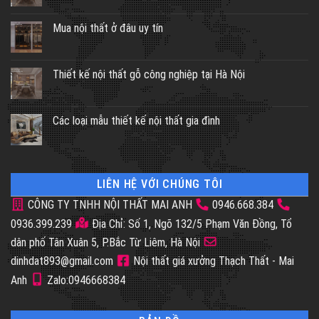
Mua nội thất ở đâu uy tín
Thiết kế nội thất gỗ công nghiệp tại Hà Nội
Các loại mẫu thiết kế nội thất gia đình
LIÊN HỆ VỚI CHÚNG TÔI
CÔNG TY TNHH NỘI THẤT MAI ANH
0946.668.384
0936.399.239
Địa Chỉ: Số 1, Ngõ 132/5 Phạm Văn Đồng, Tổ
dân phố Tân Xuân 5, P.Bắc Từ Liêm, Hà Nội
dinhdat893@gmail.com
Nội thất giá xưởng Thạch Thất - Mai
Anh
Zalo:0946668384