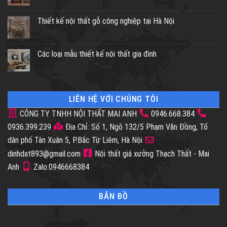
Thiết kế nội thất gỗ công nghiệp tại Hà Nội
Các loại mẫu thiết kế nội thất gia đình
LIÊN HỆ VỚI CHÚNG TÔI
CÔNG TY TNHH NỘI THẤT MAI ANH
0946.668.384
0936.399.239
Địa Chỉ: Số 1, Ngõ 132/5 Phạm Văn Đồng, Tổ
dân phố Tân Xuân 5, P.Bắc Từ Liêm, Hà Nội
dinhdat893@gmail.com
Nội thất giá xưởng Thạch Thất - Mai
Anh
Zalo:0946668384
BẢN ĐỒ