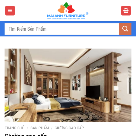
Bỏ
qua
nội
dung
Tìm
kiếm:
TRANG CHỦ
/
SẢN PHẨM
/
GIƯỜNG CAO CẤP