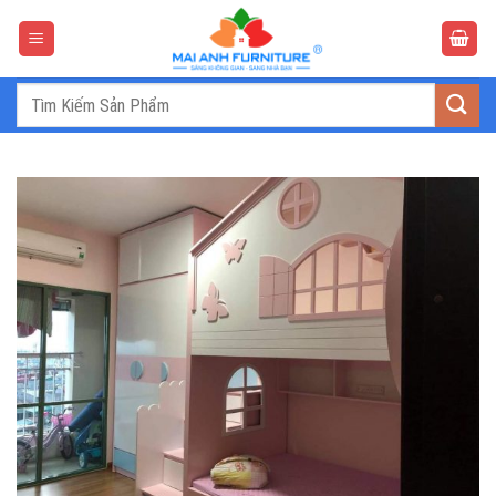
Bỏ
qua
nội
dung
Tìm
kiếm: