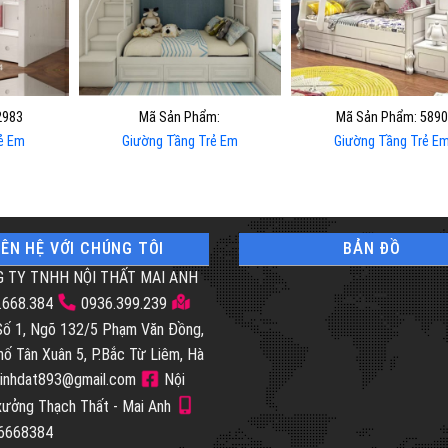
2983
Mã Sản Phẩm:
Mã Sản Phẩm: 5890
ẻ Em
Giường Tầng Trẻ Em
Giường Tầng Trẻ E
IÊN HỆ VỚI CHÚNG TÔI
BẢN ĐỒ
 TY TNHH NỘI THẤT MAI ANH
.668.384
0936.399.239
 Số 1, Ngõ 132/5 Phạm Văn Đồng,
hố Tân Xuân 5, P.Bắc Từ Liêm, Hà
inhdat893@gmail.com
Nội
 xưởng Thạch Thất - Mai Anh
46668384