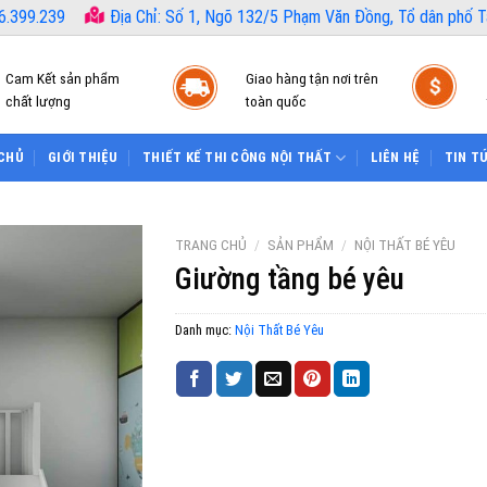
6.399.239
Địa Chỉ: Số 1, Ngõ 132/5 Phạm Văn Đồng, Tổ dân phố Tâ
Cam Kết sản phẩm
Giao hàng tận nơi trên
chất lượng
toàn quốc
CHỦ
GIỚI THIỆU
THIẾT KẾ THI CÔNG NỘI THẤT
LIÊN HỆ
TIN T
TRANG CHỦ
/
SẢN PHẨM
/
NỘI THẤT BÉ YÊU
Giường tầng bé yêu
Danh mục:
Nội Thất Bé Yêu