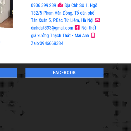
0936.399.239
Địa Chỉ: Số 1, Ngõ
132/5 Phạm Văn Đồng, Tổ dân phố
Tân Xuân 5, P.Bắc Từ Liêm, Hà Nội
dinhdat893@gmail.com
Nội thất
Mã Sản Phẩm: 5114
Mã Sản Phẩm: 1365
giá xưởng Thạch Thất - Mai Anh
m
Giường Tầng Trẻ Em
Giường Tầng Trẻ Em
Zalo:0946668384
FACEBOOK