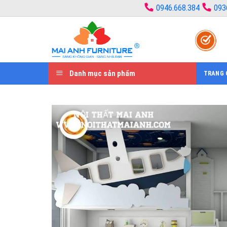
Bỏ
0946.668.384
093
qua
nội
dung
Danh mục sản phẩm
TRANG 