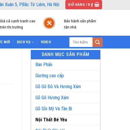
n Xuân 5, P.Bắc Từ Liêm, Hà Nội
GIỎ HÀNG /
0
₫
Giá cả cạnh tranh cao
Bảo hành sản phẩm
trên thị trường
tận nhà
Tìm
ỨC MỚI
DỊCH VỤ
VIDEO
kiếm:
DANH MỤC SẢN PHẨM
Bàn Phấn
Giường cao cấp
Gỗ Gõ Đỏ Và Hương Xám
Gỗ Gõ Hương Xám
Gỗ Sồi Mỹ Và Tần Bì
Nội Thất Bé Yêu