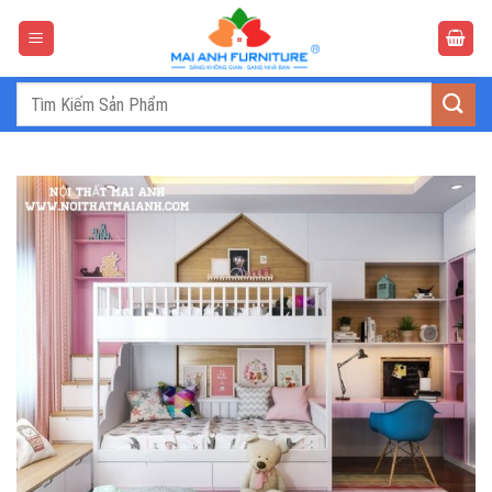
Bỏ
qua
nội
dung
Tìm
kiếm: