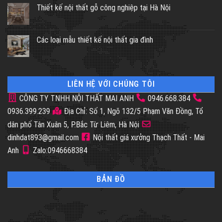
Thiết kế nội thất gỗ công nghiệp tại Hà Nội
Các loại mẫu thiết kế nội thất gia đình
LIÊN HỆ VỚI CHÚNG TÔI
CÔNG TY TNHH NỘI THẤT MAI ANH
0946.668.384
0936.399.239
Địa Chỉ: Số 1, Ngõ 132/5 Phạm Văn Đồng, Tổ
dân phố Tân Xuân 5, P.Bắc Từ Liêm, Hà Nội
dinhdat893@gmail.com
Nội thất giá xưởng Thạch Thất - Mai
Anh
Zalo:0946668384
BẢN ĐỒ