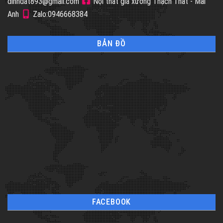
dinhdat893@gmail.com
Nội thất giá xưởng Thạch Thất - Mai
Anh
Zalo:0946668384
BẢN ĐỒ
FACEBOOK