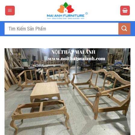
Bỏ
qua
nội
dung
Tìm
kiếm: