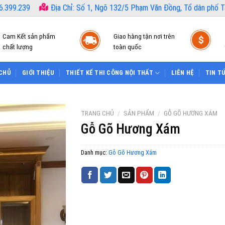
6.399.239
Địa Chỉ: Số 1, Ngõ 132/5 Phạm Văn Đồng, Tổ dân phố Tâ
Cam Kết sản phẩm
Giao hàng tận nơi trên
chất lượng
toàn quốc
CHỦ
GIỚI THIỆU
THIẾT KẾ THI CÔNG NỘI THẤT
LIÊN HỆ
TIN T
TRANG CHỦ
/
SẢN PHẨM
/
GỖ GÕ HƯƠNG XÁM
Gỗ Gõ Hương Xám
Danh mục:
Gỗ Gõ Hương Xám