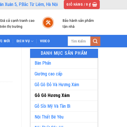
n Xuân 5, P.Bắc Từ Liêm, Hà Nội
GIỎ HÀNG /
0
₫
Giá cả cạnh tranh cao
Bảo hành sản phẩm
trên thị trường
tận nhà
Tìm
ỨC MỚI
DỊCH VỤ
VIDEO
kiếm:
DANH MỤC SẢN PHẨM
Bàn Phấn
Giường cao cấp
Gỗ Gõ Đỏ Và Hương Xám
Gỗ Gõ Hương Xám
Gỗ Sồi Mỹ Và Tần Bì
Nội Thất Bé Yêu