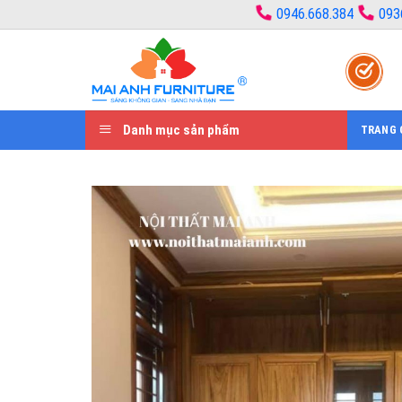
Bỏ
0946.668.384
093
qua
nội
dung
Danh mục sản phẩm
TRANG 