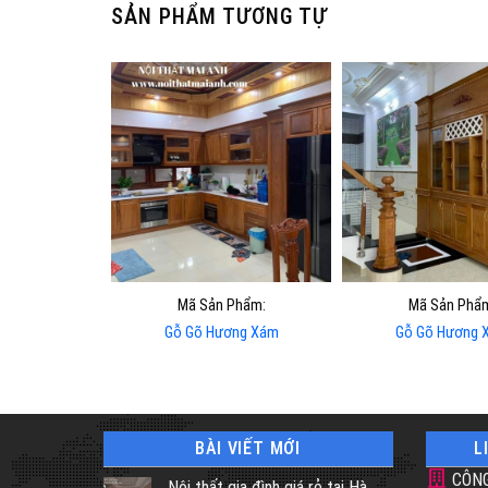
SẢN PHẨM TƯƠNG TỰ
Mã Sản Phẩm:
Mã Sản Phẩ
Gỗ Gõ Hương Xám
Gỗ Gõ Hương 
BÀI VIẾT MỚI
L
CÔNG
Nội thất gia đình giá rẻ tại Hà