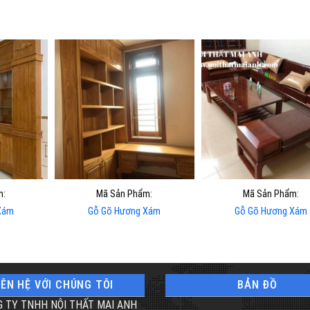
m:
Mã Sản Phẩm:
Mã Sản Phẩm:
Xám
Gỗ Gõ Hương Xám
Gỗ Gõ Hương Xám
IÊN HỆ VỚI CHÚNG TÔI
BẢN ĐỒ
 TY TNHH NỘI THẤT MAI ANH