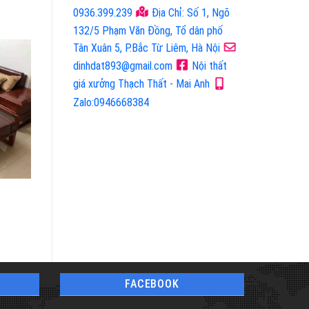
0936.399.239
Địa Chỉ: Số 1, Ngõ
132/5 Phạm Văn Đồng, Tổ dân phố
Tân Xuân 5, P.Bắc Từ Liêm, Hà Nội
dinhdat893@gmail.com
Nội thất
giá xưởng Thạch Thất - Mai Anh
Zalo:0946668384
Mã Sản Phẩm:
Mã Sản Phẩm:
Gỗ Gõ Hương Xám
Gỗ Gõ Hương Xám
FACEBOOK