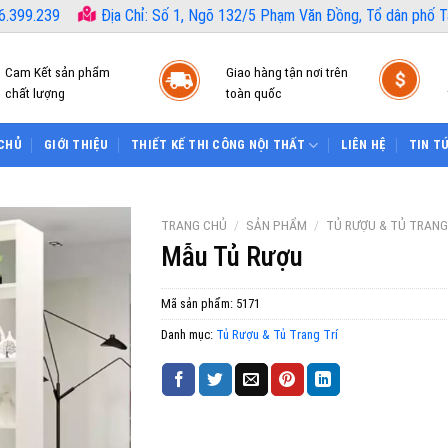
6.399.239
Địa Chỉ: Số 1, Ngõ 132/5 Phạm Văn Đồng, Tổ dân phố Tâ
Cam Kết sản phẩm
Giao hàng tận nơi trên
chất lượng
toàn quốc
CHỦ
GIỚI THIỆU
THIẾT KẾ THI CÔNG NỘI THẤT
LIÊN HỆ
TIN T
TRANG CHỦ
/
SẢN PHẨM
/
TỦ RƯỢU & TỦ TRANG
Mẫu Tủ Rượu
Mã sản phẩm:
5171
Danh mục:
Tủ Rượu & Tủ Trang Trí