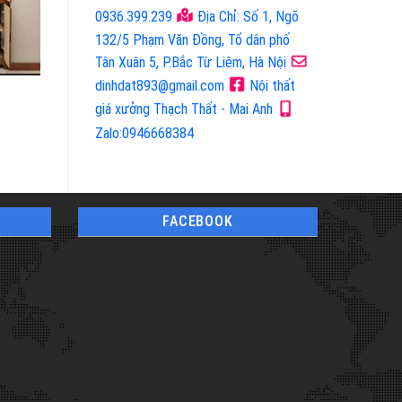
0936.399.239
Địa Chỉ: Số 1, Ngõ
132/5 Phạm Văn Đồng, Tổ dân phố
Tân Xuân 5, P.Bắc Từ Liêm, Hà Nội
dinhdat893@gmail.com
Nội thất
Mã Sản Phẩm: 6106
Mã Sản Phẩm: 3437
giá xưởng Thạch Thất - Mai Anh
Tủ Rượu & Tủ Trang Trí
Tủ Rượu & Tủ Trang Trí
Zalo:0946668384
FACEBOOK