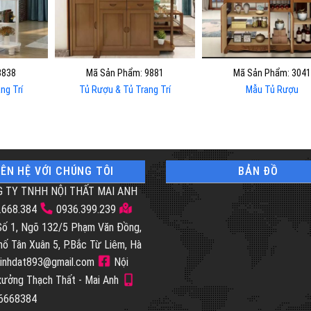
8838
Mã Sản Phẩm: 9881
Mã Sản Phẩm: 3041
ng Trí
Tủ Rượu & Tủ Trang Trí
Mẫu Tủ Rượu
IÊN HỆ VỚI CHÚNG TÔI
BẢN ĐỒ
 TY TNHH NỘI THẤT MAI ANH
.668.384
0936.399.239
 Số 1, Ngõ 132/5 Phạm Văn Đồng,
hố Tân Xuân 5, P.Bắc Từ Liêm, Hà
inhdat893@gmail.com
Nội
 xưởng Thạch Thất - Mai Anh
46668384