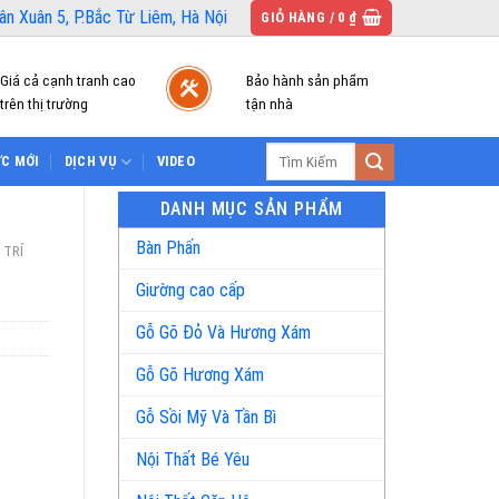
n Xuân 5, P.Bắc Từ Liêm, Hà Nội
GIỎ HÀNG /
0
₫
Giá cả cạnh tranh cao
Bảo hành sản phẩm
trên thị trường
tận nhà
Tìm
ỨC MỚI
DỊCH VỤ
VIDEO
kiếm:
DANH MỤC SẢN PHẨM
Bàn Phấn
 TRÍ
Giường cao cấp
Gỗ Gõ Đỏ Và Hương Xám
Gỗ Gõ Hương Xám
Gỗ Sồi Mỹ Và Tần Bì
Nội Thất Bé Yêu