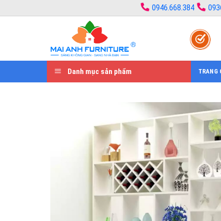
Bỏ
0946.668.384
093
qua
nội
dung
Danh mục sản phẩm
TRANG 