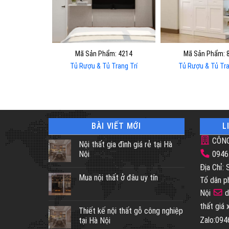
Mã Sản Phẩm: 4214
Mã Sản Phẩm: 
Tủ Rượu & Tủ Trang Trí
Tủ Rượu & Tủ Tra
BÀI VIẾT MỚI
L
CÔNG
Nội thất gia đình giá rẻ tại Hà
Nội
0946
Địa Chỉ:
Mua nội thất ở đâu uy tín
Tổ dân p
Nội
d
thất giá
Thiết kế nội thất gỗ công nghiệp
Zalo:09
tại Hà Nội