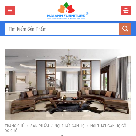
Bỏ
qua
nội
dung
Tìm
kiếm:
TRANG CHỦ
/
SẢN PHẨM
/
NỘI THẤT CĂN HỘ
/
NỘI THẤT CĂN HỘ GỖ
ÓC CHÓ