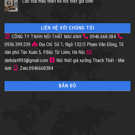
Các loại mẫu thiết kế nội thất gia đình
LIÊN HỆ VỚI CHÚNG TÔI
CÔNG TY TNHH NỘI THẤT MAI ANH
0946.668.384
0936.399.239
Địa Chỉ: Số 1, Ngõ 132/5 Phạm Văn Đồng, Tổ
dân phố Tân Xuân 5, P.Bắc Từ Liêm, Hà Nội
dinhdat893@gmail.com
Nội thất giá xưởng Thạch Thất - Mai
Anh
Zalo:0946668384
BẢN ĐỒ