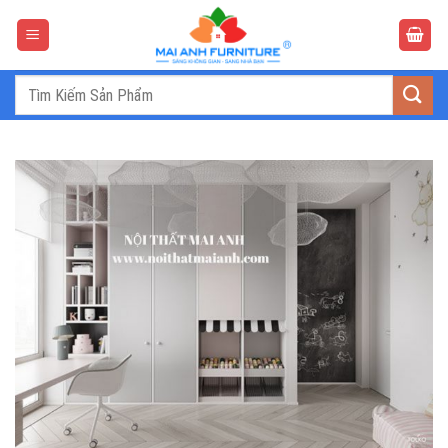
Bỏ
qua
nội
dung
Tìm
kiếm: