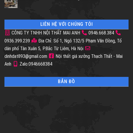
LIÊN HỆ VỚI CHÚNG TÔI
CÔNG TY TNHH NỘI THẤT MAI ANH
0946.668.384
0936.399.239
Địa Chỉ: Số 1, Ngõ 132/5 Phạm Văn Đồng, Tổ
dân phố Tân Xuân 5, P.Bắc Từ Liêm, Hà Nội
dinhdat893@gmail.com
Nội thất giá xưởng Thạch Thất - Mai
Anh
Zalo:0946668384
BẢN ĐỒ