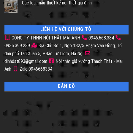
Các loại mẫu thiết kế nội thất gia đình
LIÊN HỆ VỚI CHÚNG TÔI
CÔNG TY TNHH NỘI THẤT MAI ANH
0946.668.384
0936.399.239
Địa Chỉ: Số 1, Ngõ 132/5 Phạm Văn Đồng, Tổ
dân phố Tân Xuân 5, P.Bắc Từ Liêm, Hà Nội
dinhdat893@gmail.com
Nội thất giá xưởng Thạch Thất - Mai
Anh
Zalo:0946668384
BẢN ĐỒ