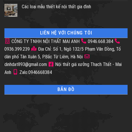
Các loại mẫu thiết kế nội thất gia đình
LIÊN HỆ VỚI CHÚNG TÔI
CÔNG TY TNHH NỘI THẤT MAI ANH
0946.668.384
0936.399.239
Địa Chỉ: Số 1, Ngõ 132/5 Phạm Văn Đồng, Tổ
dân phố Tân Xuân 5, P.Bắc Từ Liêm, Hà Nội
dinhdat893@gmail.com
Nội thất giá xưởng Thạch Thất - Mai
Anh
Zalo:0946668384
BẢN ĐỒ