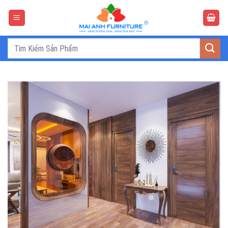
Bỏ
qua
nội
dung
Tìm
kiếm: