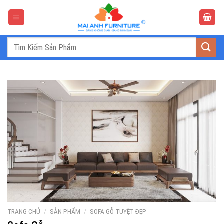
Bỏ
qua
nội
dung
Tìm
kiếm:
TRANG CHỦ
/
SẢN PHẨM
/
SOFA GỖ TUYỆT ĐẸP