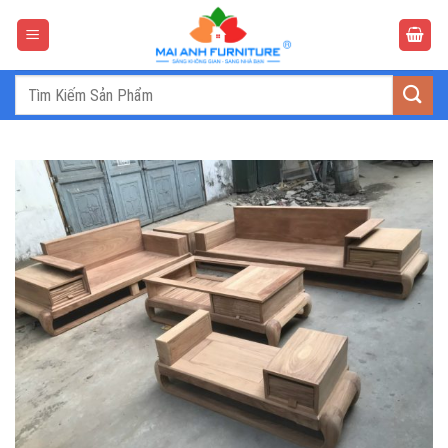
Bỏ
qua
nội
dung
Tìm
kiếm: