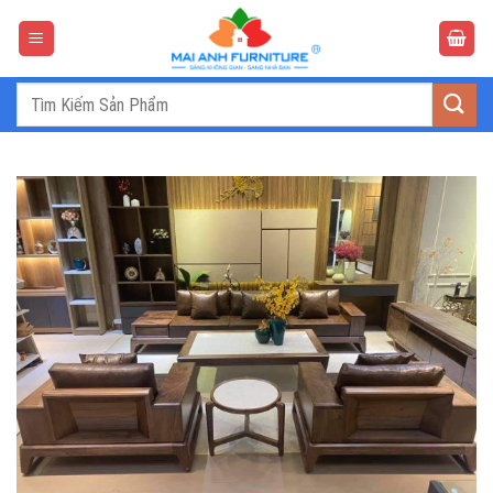
Bỏ
qua
nội
dung
Tìm
kiếm: