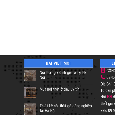
BÀI VIẾT MỚI
L
CÔNG
Nội thất gia đình giá rẻ tại Hà
Nội
0946
Địa Chỉ:
Mua nội thất ở đâu uy tín
Tổ dân p
Nội
d
thất giá
Thiết kế nội thất gỗ công nghiệp
Zalo:09
tại Hà Nội