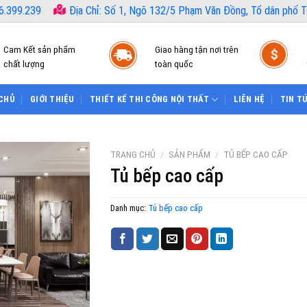
6.399.239
Địa Chỉ: Số 1, Ngõ 132/5 Phạm Văn Đồng, Tổ dân phố Tâ
Cam Kết sản phẩm
Giao hàng tận nơi trên
chất lượng
toàn quốc
CHỦ
GIỚI THIỆU
THIẾT KẾ THI CÔNG NỘI THẤT
LIÊN HỆ
TIN T
TRANG CHỦ
/
SẢN PHẨM
/
TỦ BẾP CAO CẤP
Tủ bếp cao cấp
Danh mục:
Tủ bếp cao cấp