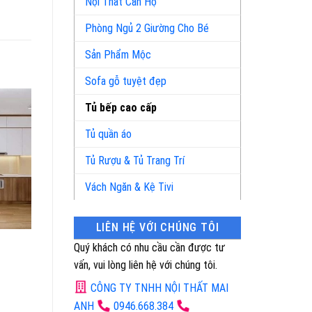
Nội Thất Căn Hộ
Phòng Ngủ 2 Giường Cho Bé
Sản Phẩm Mộc
Sofa gỗ tuyệt đẹp
Tủ bếp cao cấp
Tủ quần áo
Tủ Rượu & Tủ Trang Trí
Vách Ngăn & Kệ Tivi
LIÊN HỆ VỚI CHÚNG TÔI
Mã Sản Phẩm: 2934
Mã Sản Phẩm: 9548
Quý khách có nhu cầu cần được tư
Tủ Bếp Cao Cấp
Tủ bếp cao cấp
vấn, vui lòng liên hệ với chúng tôi.
CÔNG TY TNHH NỘI THẤT MAI
ANH
0946.668.384