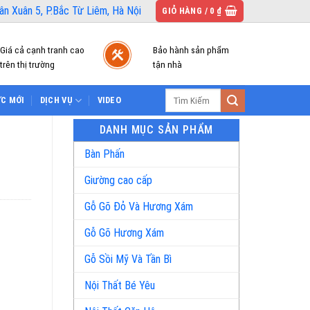
n Xuân 5, P.Bắc Từ Liêm, Hà Nội
GIỎ HÀNG /
0
₫
Giá cả cạnh tranh cao
Bảo hành sản phẩm
trên thị trường
tận nhà
Tìm
ỨC MỚI
DỊCH VỤ
VIDEO
kiếm:
DANH MỤC SẢN PHẨM
Bàn Phấn
Giường cao cấp
Gỗ Gõ Đỏ Và Hương Xám
Gỗ Gõ Hương Xám
Gỗ Sồi Mỹ Và Tần Bì
Nội Thất Bé Yêu