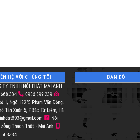
IÊN HỆ VỚI CHÚNG TÔI
BẢN ĐỒ
 TY TNHH NỘI THẤT MAI ANH
.668.384
0936.399.239
 Số 1, Ngõ 132/5 Phạm Văn Đồng,
hố Tân Xuân 5, P.Bắc Từ Liêm, Hà
inhdat893@gmail.com
Nội
 xưởng Thạch Thất - Mai Anh
46668384