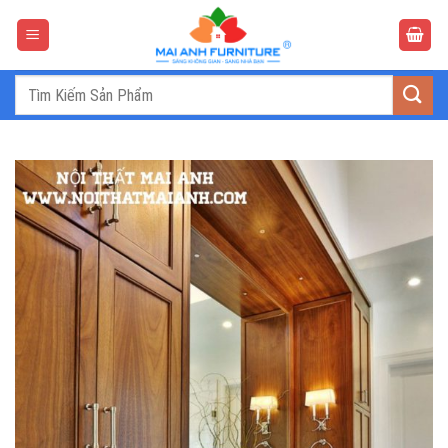
Bỏ
qua
nội
dung
Tìm
kiếm: