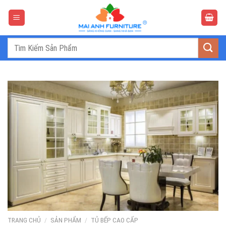
Bỏ
qua
nội
dung
Tìm
kiếm:
TRANG CHỦ
/
SẢN PHẨM
/
TỦ BẾP CAO CẤP