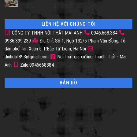
LIÊN HỆ VỚI CHÚNG TÔI
CÔNG TY TNHH NỘI THẤT MAI ANH
0946.668.384
0936.399.239
Địa Chỉ: Số 1, Ngõ 132/5 Phạm Văn Đồng, Tổ
dân phố Tân Xuân 5, P.Bắc Từ Liêm, Hà Nội
dinhdat893@gmail.com
Nội thất giá xưởng Thạch Thất - Mai
Anh
Zalo:0946668384
BẢN ĐỒ