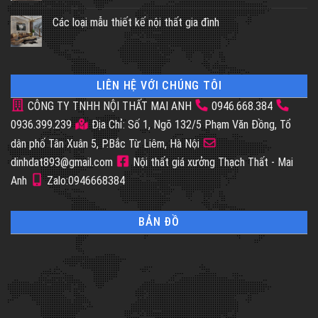
Các loại mẫu thiết kế nội thất gia đình
LIÊN HỆ VỚI CHÚNG TÔI
CÔNG TY TNHH NỘI THẤT MAI ANH
0946.668.384
0936.399.239
Địa Chỉ: Số 1, Ngõ 132/5 Phạm Văn Đồng, Tổ
dân phố Tân Xuân 5, P.Bắc Từ Liêm, Hà Nội
dinhdat893@gmail.com
Nội thất giá xưởng Thạch Thất - Mai
Anh
Zalo:0946668384
BẢN ĐỒ