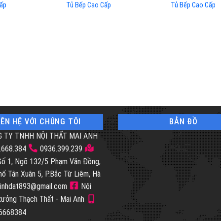
ấp
Tủ Bếp Cao Cấp
Tủ Bếp Cao Cấp
IÊN HỆ VỚI CHÚNG TÔI
BẢN ĐỒ
 TY TNHH NỘI THẤT MAI ANH
.668.384
0936.399.239
 Số 1, Ngõ 132/5 Phạm Văn Đồng,
hố Tân Xuân 5, P.Bắc Từ Liêm, Hà
inhdat893@gmail.com
Nội
 xưởng Thạch Thất - Mai Anh
46668384