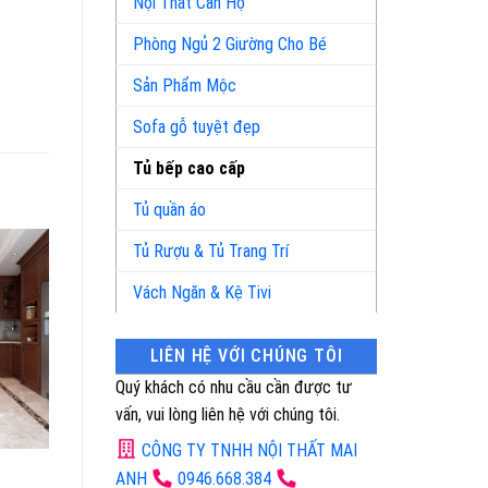
Nội Thất Căn Hộ
Phòng Ngủ 2 Giường Cho Bé
Sản Phẩm Mộc
Sofa gỗ tuyệt đẹp
Tủ bếp cao cấp
Tủ quần áo
Tủ Rượu & Tủ Trang Trí
Vách Ngăn & Kệ Tivi
LIÊN HỆ VỚI CHÚNG TÔI
Quý khách có nhu cầu cần được tư
vấn, vui lòng liên hệ với chúng tôi.
CÔNG TY TNHH NỘI THẤT MAI
Mã Sản Phẩm: 7759
Mã Sản Phẩm: 4154
ANH
0946.668.384