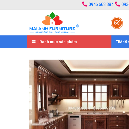
Bỏ
0946.668.384
093
qua
nội
dung
Danh mục sản phẩm
TRANG 