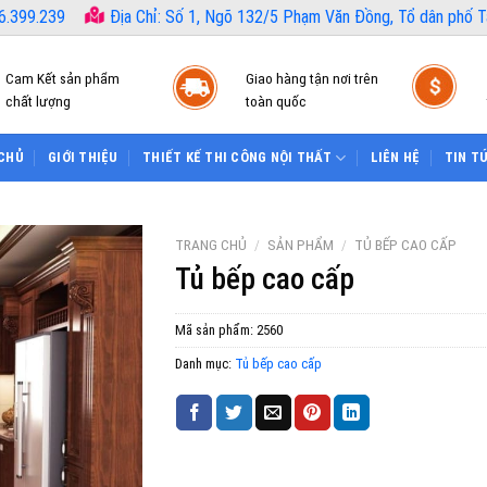
6.399.239
Địa Chỉ: Số 1, Ngõ 132/5 Phạm Văn Đồng, Tổ dân phố Tâ
Cam Kết sản phẩm
Giao hàng tận nơi trên
chất lượng
toàn quốc
CHỦ
GIỚI THIỆU
THIẾT KẾ THI CÔNG NỘI THẤT
LIÊN HỆ
TIN T
TRANG CHỦ
/
SẢN PHẨM
/
TỦ BẾP CAO CẤP
Tủ bếp cao cấp
Mã sản phẩm:
2560
Danh mục:
Tủ bếp cao cấp