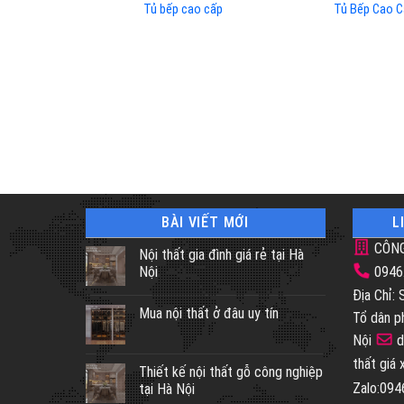
Tủ bếp cao cấp
Tủ Bếp Cao C
BÀI VIẾT MỚI
L
CÔNG
Nội thất gia đình giá rẻ tại Hà
Nội
0946
Địa Chỉ:
Mua nội thất ở đâu uy tín
Tổ dân p
Nội
d
thất giá
Thiết kế nội thất gỗ công nghiệp
Zalo:09
tại Hà Nội