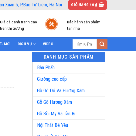
n Xuân 5, P.Bắc Từ Liêm, Hà Nội
GIỎ HÀNG /
0
₫
Giá cả cạnh tranh cao
Bảo hành sản phẩm
trên thị trường
tận nhà
Tìm
ỨC MỚI
DỊCH VỤ
VIDEO
kiếm:
DANH MỤC SẢN PHẨM
Bàn Phấn
Giường cao cấp
Gỗ Gõ Đỏ Và Hương Xám
Gỗ Gõ Hương Xám
Gỗ Sồi Mỹ Và Tần Bì
Nội Thất Bé Yêu