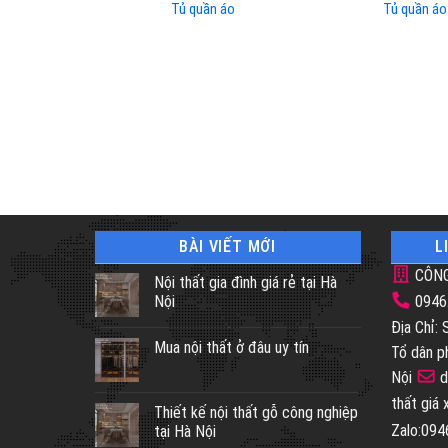
Tủ quần áo
Tủ quần áo
BÀI VIẾT MỚI
L
CÔNG
Nội thất gia đình giá rẻ tại Hà
Nội
0946
Địa Chỉ:
Mua nội thất ở đâu uy tín
Tổ dân p
Nội
d
thất giá
Thiết kế nội thất gỗ công nghiệp
Zalo:09
tại Hà Nội