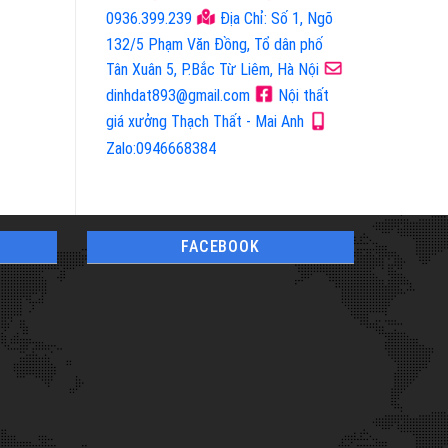
Tủ quần áo
Tủ Quần Áo
0936.399.239
Địa Chỉ: Số 1, Ngõ
132/5 Phạm Văn Đồng, Tổ dân phố
Tân Xuân 5, P.Bắc Từ Liêm, Hà Nội
dinhdat893@gmail.com
Nội thất
giá xưởng Thạch Thất - Mai Anh
Zalo:0946668384
FACEBOOK