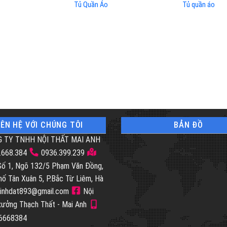
Tủ Quần Áo
Tủ quần áo
IÊN HỆ VỚI CHÚNG TÔI
BẢN ĐỒ
 TY TNHH NỘI THẤT MAI ANH
.668.384
0936.399.239
 Số 1, Ngõ 132/5 Phạm Văn Đồng,
hố Tân Xuân 5, P.Bắc Từ Liêm, Hà
inhdat893@gmail.com
Nội
 xưởng Thạch Thất - Mai Anh
46668384