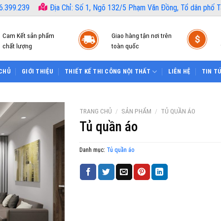
6.399.239
Địa Chỉ: Số 1, Ngõ 132/5 Phạm Văn Đồng, Tổ dân phố Tâ
Cam Kết sản phẩm
Giao hàng tận nơi trên
chất lượng
toàn quốc
CHỦ
GIỚI THIỆU
THIẾT KẾ THI CÔNG NỘI THẤT
LIÊN HỆ
TIN T
TRANG CHỦ
/
SẢN PHẨM
/
TỦ QUẦN ÁO
Tủ quần áo
Danh mục:
Tủ quần áo