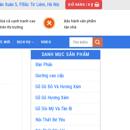
n Xuân 5, P.Bắc Từ Liêm, Hà Nội
GIỎ HÀNG /
0
₫
Giá cả cạnh tranh cao
Bảo hành sản phẩm
trên thị trường
tận nhà
Tìm
ỨC MỚI
DỊCH VỤ
VIDEO
kiếm:
DANH MỤC SẢN PHẨM
Bàn Phấn
Giường cao cấp
Gỗ Gõ Đỏ Và Hương Xám
Gỗ Gõ Hương Xám
Gỗ Sồi Mỹ Và Tần Bì
Nội Thất Bé Yêu