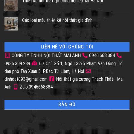
Thiết kế nội thất gỗ công nghiệp tại Hà Nội
Các loại mẫu thiết kế nội thất gia đình
LIÊN HỆ VỚI CHÚNG TÔI
CÔNG TY TNHH NỘI THẤT MAI ANH
0946.668.384
0936.399.239
Địa Chỉ: Số 1, Ngõ 132/5 Phạm Văn Đồng, Tổ
dân phố Tân Xuân 5, P.Bắc Từ Liêm, Hà Nội
dinhdat893@gmail.com
Nội thất giá xưởng Thạch Thất - Mai
Anh
Zalo:0946668384
BẢN ĐỒ