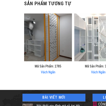
SẢN PHẨM TƯƠNG TỰ
Mã Sản Phẩm: 2785
Mã Sản Phẩm: 
Vách Ngăn
Vách Ngăn
BÀI VIẾT MỚI
L
CÔNG
Nội thất gia đình giá rẻ tại Hà