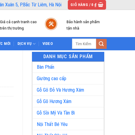
n Xuân 5, P.Bắc Từ Liêm, Hà Nội
GIỎ HÀNG /
0
₫
Giá cả cạnh tranh cao
Bảo hành sản phẩm
trên thị trường
tận nhà
Tìm
ỨC MỚI
DỊCH VỤ
VIDEO
kiếm:
DANH MỤC SẢN PHẨM
Bàn Phấn
Giường cao cấp
Gỗ Gõ Đỏ Và Hương Xám
Gỗ Gõ Hương Xám
Gỗ Sồi Mỹ Và Tần Bì
Nội Thất Bé Yêu