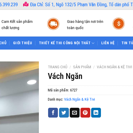
6.399.239
Địa Chỉ: Số 1, Ngõ 132/5 Phạm Văn Đồng, Tổ dân phố Tâ
Cam Kết sản phẩm
Giao hàng tận nơi trên
chất lượng
toàn quốc
CHỦ
GIỚI THIỆU
THIẾT KẾ THI CÔNG NỘI THẤT
LIÊN HỆ
TIN T
TRANG CHỦ
/
SẢN PHẨM
/
VÁCH NGĂN & KỆ TIVI
Vách Ngăn
Mã sản phẩm:
6727
Danh mục:
Vách Ngăn & Kệ Tivi