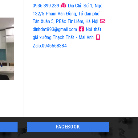
0936.399.239
Địa Chỉ: Số 1, Ngõ
132/5 Phạm Văn Đồng, Tổ dân phố
Tân Xuân 5, P.Bắc Từ Liêm, Hà Nội
dinhdat893@gmail.com
Nội thất
giá xưởng Thạch Thất - Mai Anh
Zalo:0946668384
Mã Sản Phẩm: 5020
Mã Sản Phẩm: 9288
Vách Ngăn Và Kệ Tivi
Vách Ngăn Và Kệ Tivi
FACEBOOK