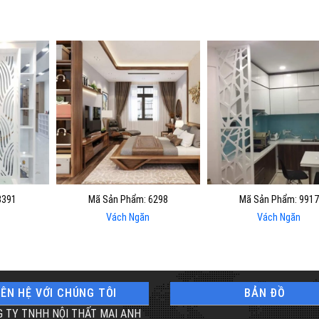
3391
Mã Sản Phẩm: 6298
Mã Sản Phẩm: 9917
Vách Ngăn
Vách Ngăn
IÊN HỆ VỚI CHÚNG TÔI
BẢN ĐỒ
 TY TNHH NỘI THẤT MAI ANH