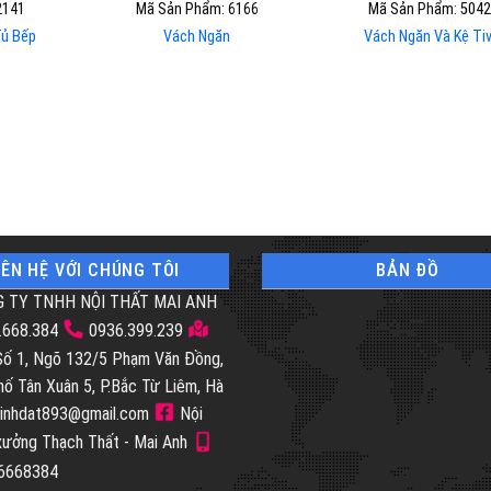
2141
Mã Sản Phẩm: 6166
Mã Sản Phẩm: 5042
Tủ Bếp
Vách Ngăn
Vách Ngăn Và Kệ Tiv
IÊN HỆ VỚI CHÚNG TÔI
BẢN ĐỒ
 TY TNHH NỘI THẤT MAI ANH
.668.384
0936.399.239
 Số 1, Ngõ 132/5 Phạm Văn Đồng,
hố Tân Xuân 5, P.Bắc Từ Liêm, Hà
inhdat893@gmail.com
Nội
 xưởng Thạch Thất - Mai Anh
46668384