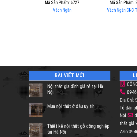
Mã Sản Phẩm: 6727
Mã Sản Phẩm: 
Vách Ngăn
Vách Ngăn CNC 
BÀI VIẾT MỚI
L
CÔNG
Nội thất gia đình giá rẻ tại Hà
Nội
0946
Địa Chỉ:
Mua nội thất ở đâu uy tín
Tổ dân p
Nội
d
thất giá
Thiết kế nội thất gỗ công nghiệp
Zalo:09
tại Hà Nội