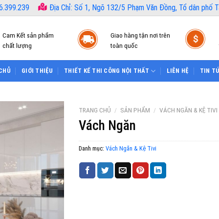
6.399.239
Địa Chỉ: Số 1, Ngõ 132/5 Phạm Văn Đồng, Tổ dân phố Tâ
Cam Kết sản phẩm
Giao hàng tận nơi trên
chất lượng
toàn quốc
CHỦ
GIỚI THIỆU
THIẾT KẾ THI CÔNG NỘI THẤT
LIÊN HỆ
TIN T
TRANG CHỦ
/
SẢN PHẨM
/
VÁCH NGĂN & KỆ TIVI
Vách Ngăn
Danh mục:
Vách Ngăn & Kệ Tivi