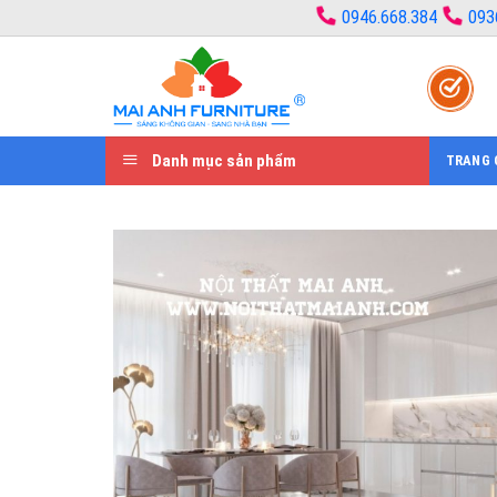
Bỏ
0946.668.384
093
qua
nội
dung
Danh mục sản phẩm
TRANG 