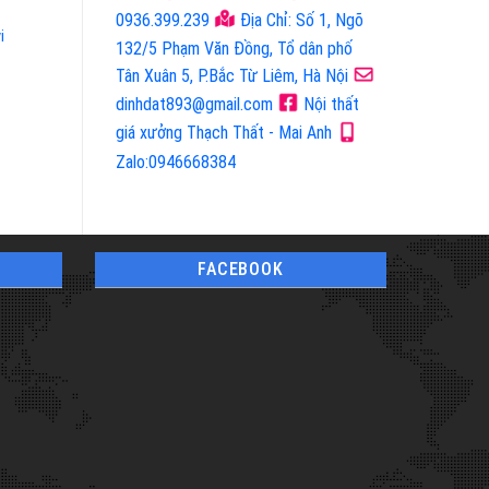
Mã Sản Phẩm: 9689
Mã Sản Phẩm: 8675
0936.399.239
Địa Chỉ: Số 1, Ngõ
i
Vách Ngăn
Vách Ngăn
132/5 Phạm Văn Đồng, Tổ dân phố
Tân Xuân 5, P.Bắc Từ Liêm, Hà Nội
dinhdat893@gmail.com
Nội thất
giá xưởng Thạch Thất - Mai Anh
Zalo:0946668384
FACEBOOK