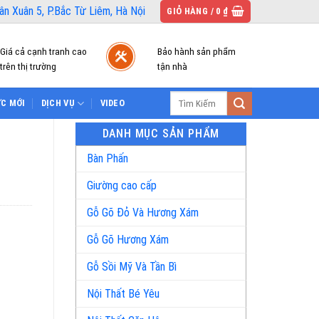
n Xuân 5, P.Bắc Từ Liêm, Hà Nội
GIỎ HÀNG /
0
₫
Giá cả cạnh tranh cao
Bảo hành sản phẩm
trên thị trường
tận nhà
Tìm
ỨC MỚI
DỊCH VỤ
VIDEO
kiếm:
DANH MỤC SẢN PHẨM
Bàn Phấn
Giường cao cấp
Gỗ Gõ Đỏ Và Hương Xám
Gỗ Gõ Hương Xám
Gỗ Sồi Mỹ Và Tần Bì
Nội Thất Bé Yêu