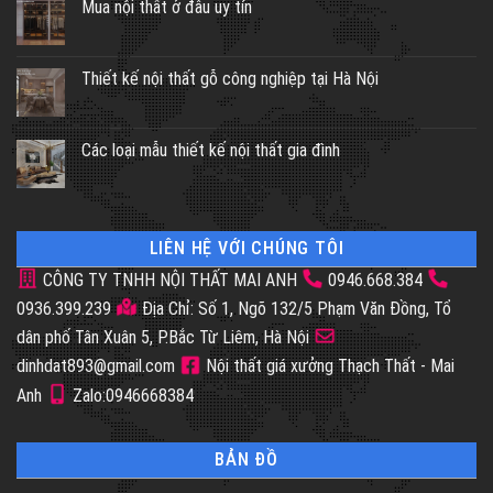
Mua nội thất ở đâu uy tín
Thiết kế nội thất gỗ công nghiệp tại Hà Nội
Các loại mẫu thiết kế nội thất gia đình
LIÊN HỆ VỚI CHÚNG TÔI
CÔNG TY TNHH NỘI THẤT MAI ANH
0946.668.384
0936.399.239
Địa Chỉ: Số 1, Ngõ 132/5 Phạm Văn Đồng, Tổ
dân phố Tân Xuân 5, P.Bắc Từ Liêm, Hà Nội
dinhdat893@gmail.com
Nội thất giá xưởng Thạch Thất - Mai
Anh
Zalo:0946668384
BẢN ĐỒ