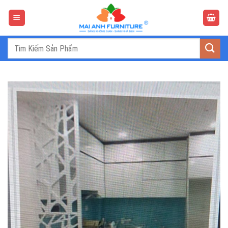
Bỏ
qua
nội
dung
Tìm
kiếm: