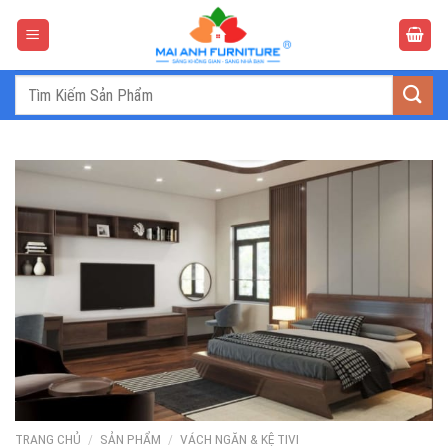
Bỏ
qua
nội
dung
Tìm
kiếm:
TRANG CHỦ
/
SẢN PHẨM
/
VÁCH NGĂN & KỆ TIVI