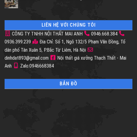
LIÊN HỆ VỚI CHÚNG TÔI
CÔNG TY TNHH NỘI THẤT MAI ANH
0946.668.384
0936.399.239
Địa Chỉ: Số 1, Ngõ 132/5 Phạm Văn Đồng, Tổ
dân phố Tân Xuân 5, P.Bắc Từ Liêm, Hà Nội
dinhdat893@gmail.com
Nội thất giá xưởng Thạch Thất - Mai
Anh
Zalo:0946668384
BẢN ĐỒ