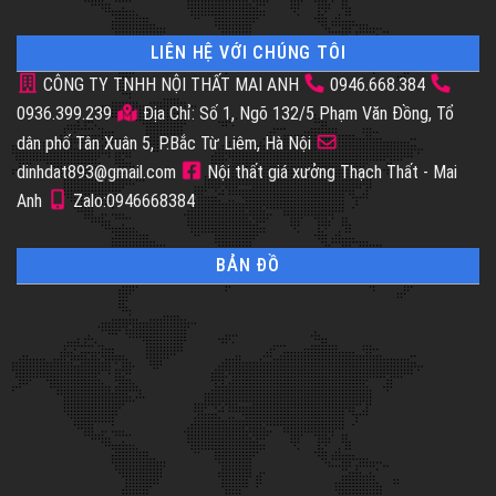
LIÊN HỆ VỚI CHÚNG TÔI
CÔNG TY TNHH NỘI THẤT MAI ANH
0946.668.384
0936.399.239
Địa Chỉ: Số 1, Ngõ 132/5 Phạm Văn Đồng, Tổ
dân phố Tân Xuân 5, P.Bắc Từ Liêm, Hà Nội
dinhdat893@gmail.com
Nội thất giá xưởng Thạch Thất - Mai
Anh
Zalo:0946668384
BẢN ĐỒ