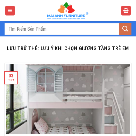
Bỏ
qua
nội
dung
Tìm
kiếm:
LƯU TRỮ THẺ:
LƯU Ý KHI CHỌN GIƯỜNG TẦNG TRẺ EM
03
Th7