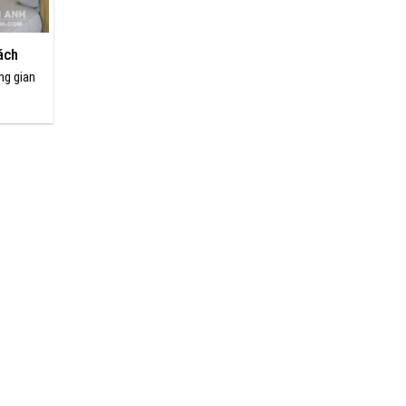
ách
ng gian