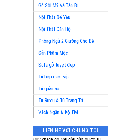
Gỗ Sồi Mỹ Và Tần Bì
Nội Thất Bé Yêu
Nội Thất Căn Hộ
Phòng Ngủ 2 Giường Cho Bé
Sản Phẩm Mộc
Sofa gỗ tuyệt đẹp
Tủ bếp cao cấp
Tủ quần áo
Tủ Rượu & Tủ Trang Trí
Vách Ngăn & Kệ Tivi
LIÊN HỆ VỚI CHÚNG TÔI
Quý khách có nhu cầu cần được tư