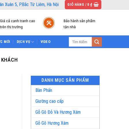
n Xuân 5, P.Bắc Từ Liêm, Hà Nội
GIỎ HÀNG /
0
₫
Giá cả cạnh tranh cao
Bảo hành sản phẩm
trên thị trường
tận nhà
Tìm
ỨC MỚI
DỊCH VỤ
VIDEO
kiếm:
G KHÁCH
DANH MỤC SẢN PHẨM
Bàn Phấn
Giường cao cấp
Gỗ Gõ Đỏ Và Hương Xám
Gỗ Gõ Hương Xám