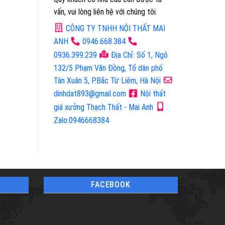
vấn, vui lòng liên hệ với chúng tôi.
CÔNG TY TNHH NỘI THẤT MAI
ANH
0946.668.384
0936.399.239
Địa Chỉ: Số 1, Ngõ
132/5 Phạm Văn Đồng, Tổ dân phố
Tân Xuân 5, P.Bắc Từ Liêm, Hà Nội
dinhdat893@gmail.com
Nội thất
giá xưởng Thạch Thất - Mai Anh
Zalo:0946668384
FACEBOOK