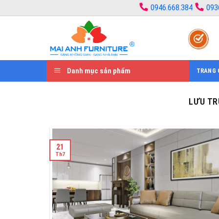
Bỏ
0946.668.384
093
qua
nội
dung
Danh mục sản phẩm
TRANG 
LƯU TR
21
Th7