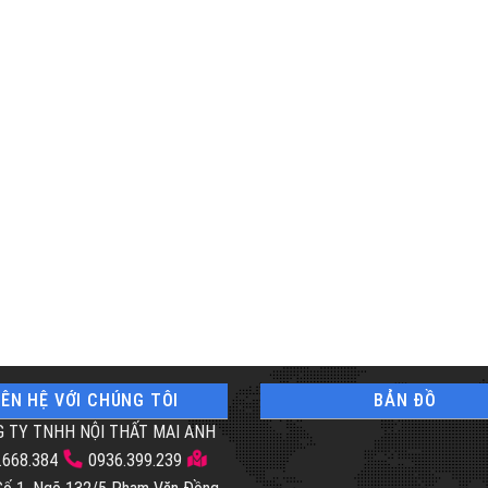
IÊN HỆ VỚI CHÚNG TÔI
BẢN ĐỒ
 TY TNHH NỘI THẤT MAI ANH
.668.384
0936.399.239