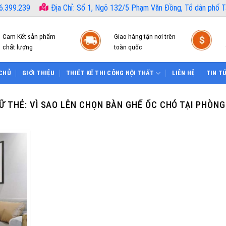
6.399.239
Địa Chỉ: Số 1, Ngõ 132/5 Phạm Văn Đồng, Tổ dân phố Tâ
Cam Kết sản phẩm
Giao hàng tận nơi trên
chất lượng
toàn quốc
CHỦ
GIỚI THIỆU
THIẾT KẾ THI CÔNG NỘI THẤT
LIÊN HỆ
TIN T
Ữ THẺ:
VÌ SAO LÊN CHỌN BÀN GHẾ ỐC CHÓ TẠI PHÒN