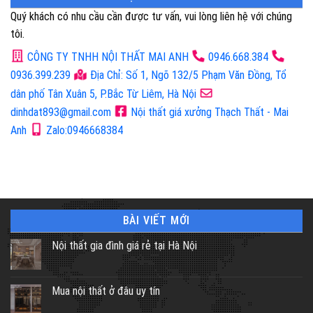
Quý khách có nhu cầu cần được tư vấn, vui lòng liên hệ với chúng
tôi.
CÔNG TY TNHH NỘI THẤT MAI ANH
0946.668.384
0936.399.239
Địa Chỉ: Số 1, Ngõ 132/5 Phạm Văn Đồng, Tổ
dân phố Tân Xuân 5, P.Bắc Từ Liêm, Hà Nội
dinhdat893@gmail.com
Nội thất giá xưởng Thạch Thất - Mai
Anh
Zalo:0946668384
BÀI VIẾT MỚI
Nội thất gia đình giá rẻ tại Hà Nội
Mua nội thất ở đâu uy tín