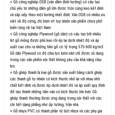
+ Gỗ công nghiệp OSB (ván dăm định hướng) có cấu tạo
chủ yếu từ những dăm gỗ lớn được trộn cùng keo kết dính
và sắp xếp theo một hướng nhất định. Ván OSB có nhiều ưu
việt về độ cứng, độ bám vít tuy nhiên sản phẩm chưa phổ
biến rộng rãi tại Việt Nam
+ Gỗ công nghiệp Plywood (gỗ dán) có cấu tạo bởi nhiều
lát gỗ mỏng được phủ keo rồi ép lại dưới nhiệt độ và áp
xuất cao cho ra những tấm gỗ có tỷ trọng 575-600 kg/m3.
Gỗ dán Plywood có độ chịu lực kém nên chỉ được sủ dụng
trong các sản phẩm nội thất không yêu cầu khả năng chịu
lực.
+ Gỗ ghép thanh là loại gỗ được sản xuất bằng cách ghép
các thanh gỗ tự nhiên có kích thước nhỏ lại với nhau nhờ
chất kết dính và được ép dưới nhiệt độ và áp xuất quy định
để tạo thành những tấm ván có kích thước lớn hơn. Gỗ
ghép thanh thường được ứng dụng trong nội thất với các
chi tiết dạng phẳng như ốp tường, trần nhà.
+ Gỗ nhựa PVC có thành phần từ bột nhựa và các phụ gia