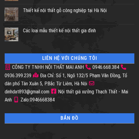
Thiết kế nội thất gỗ công nghiệp tại Hà Nội
Các loại mẫu thiết kế nội thất gia đình
LIÊN HỆ VỚI CHÚNG TÔI
CÔNG TY TNHH NỘI THẤT MAI ANH
0946.668.384
0936.399.239
Địa Chỉ: Số 1, Ngõ 132/5 Phạm Văn Đồng, Tổ
dân phố Tân Xuân 5, P.Bắc Từ Liêm, Hà Nội
dinhdat893@gmail.com
Nội thất giá xưởng Thạch Thất - Mai
Anh
Zalo:0946668384
BẢN ĐỒ