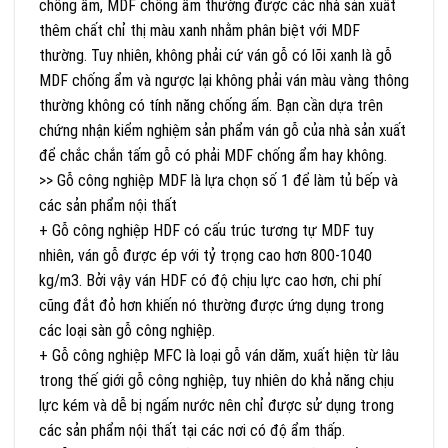
chống ẩm, MDF chống ẩm thường được các nhà sản xuất
thêm chất chỉ thị màu xanh nhằm phân biệt với MDF
thường. Tuy nhiên, không phải cứ ván gỗ có lõi xanh là gỗ
MDF chống ẩm và ngược lại không phải ván màu vàng thông
thường không có tính năng chống ấm. Bạn cần dựa trên
chứng nhận kiểm nghiệm sản phẩm ván gỗ của nhà sản xuất
để chắc chắn tấm gỗ có phải MDF chống ẩm hay không.
>> Gỗ công nghiệp MDF là lựa chọn số 1 để làm tủ bếp và
các sản phẩm nội thất
+ Gỗ công nghiệp HDF có cấu trúc tương tự MDF tuy
nhiên, ván gỗ được ép với tỷ trọng cao hơn 800-1040
kg/m3. Bởi vậy ván HDF có độ chịu lực cao hơn, chi phí
cũng đắt đỏ hơn khiến nó thường được ứng dụng trong
các loại sàn gỗ công nghiệp.
+ Gỗ công nghiệp MFC là loại gỗ ván dăm, xuất hiện từ lâu
trong thế giới gỗ công nghiệp, tuy nhiên do khả năng chịu
lực kém và dễ bị ngấm nước nên chỉ được sử dụng trong
các sản phẩm nội thất tại các nơi có độ ẩm thấp.