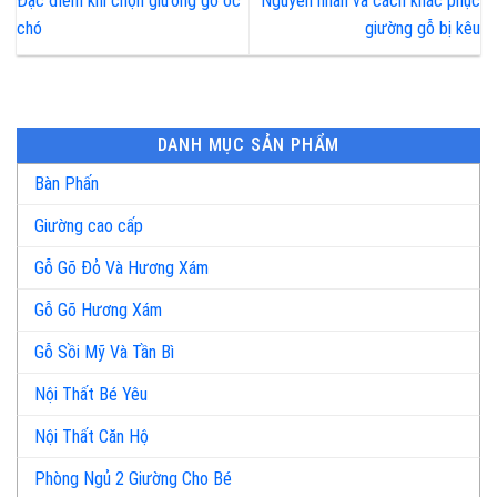
Đặc điểm khi chọn giường gỗ óc
Nguyên nhân và cách khắc phục
chó
giường gỗ bị kêu
DANH MỤC SẢN PHẨM
Bàn Phấn
Giường cao cấp
Gỗ Gõ Đỏ Và Hương Xám
Gỗ Gõ Hương Xám
Gỗ Sồi Mỹ Và Tần Bì
Nội Thất Bé Yêu
Nội Thất Căn Hộ
Phòng Ngủ 2 Giường Cho Bé