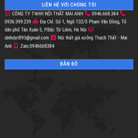
LIÊN HỆ VỚI CHÚNG TÔI
CÔNG TY TNHH NỘI THẤT MAI ANH
0946.668.384
0936.399.239
Địa Chỉ: Số 1, Ngõ 132/5 Phạm Văn Đồng, Tổ
dân phố Tân Xuân 5, P.Bắc Từ Liêm, Hà Nội
dinhdat893@gmail.com
Nội thất giá xưởng Thạch Thất - Mai
Anh
Zalo:0946668384
BẢN ĐỒ