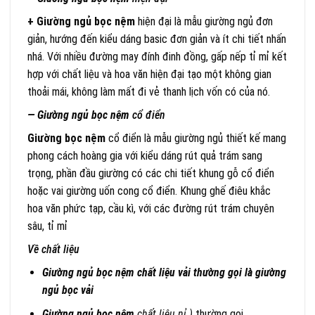
+ Giường ngủ bọc nệm
hiện đại là mẫu giường ngủ đơn
giản, hướng đến kiểu dáng basic đơn giản và ít chi tiết nhấn
nhá. Với nhiều đường may đính đinh đồng, gấp nếp tỉ mỉ kết
hợp với chất liệu và hoa văn hiện đại tạo một không gian
thoải mái, không làm mất đi vẻ thanh lịch vốn có của nó.
— Giường ngủ bọc nệm
cổ điển
Giường bọc nệm
cổ điển là mẫu giường ngủ thiết kế mang
phong cách hoàng gia với kiểu dáng rút quả trám sang
trọng, phần đầu giường có các chi tiết khung gỗ cổ điển
hoặc vai giường uốn cong cổ điển. Khung ghế điêu khắc
hoa văn phức tạp, cầu kì, với các đường rút trám chuyên
sâu, tỉ mỉ
Về chất liệu
Giường ngủ bọc nệm chất liệu vải thường gọi là giường
ngủ bọc vải
Giường ngủ bọc nệm
chất liệu nỉ )
thường gọi