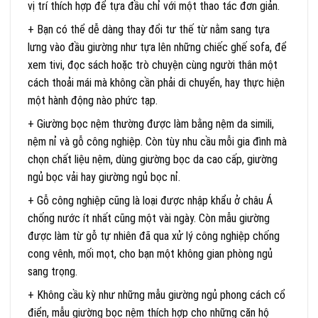
vị trí thích hợp để tựa đầu chỉ với một thao tác đơn giản.
+ Bạn có thể dễ dàng thay đổi tư thế từ nằm sang tựa
lưng vào đầu giường như tựa lên những chiếc ghế sofa, để
xem tivi, đọc sách hoặc trò chuyện cùng người thân một
cách thoải mái mà không cần phải di chuyển, hay thực hiện
một hành động nào phức tạp.
+ Giường bọc nệm thường được làm bằng nệm da simili,
nệm nỉ và gỗ công nghiệp. Còn tùy nhu cầu mỗi gia đình mà
chọn chất liệu nệm, dùng giường bọc da cao cấp, giường
ngủ bọc vải hay giường ngủ bọc nỉ.
+ Gỗ công nghiệp cũng là loại được nhập khẩu ở châu Á
chống nước ít nhất cũng một vài ngày. Còn mẫu giường
được làm từ gỗ tự nhiên đã qua xử lý công nghiệp chống
cong vênh, mối mọt, cho bạn một không gian phòng ngủ
sang trọng.
+ Không cầu kỳ như những mẫu giường ngủ phong cách cổ
điển, mẫu giường bọc nệm thích hợp cho những căn hộ