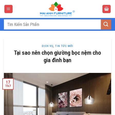
Bỏ
qua
nội
dung
Tìm
kiếm:
DỊCH VỤ
,
TIN TỨC MỚI
Tại sao nên chọn giường bọc nệm cho
gia đình bạn
17
Th7