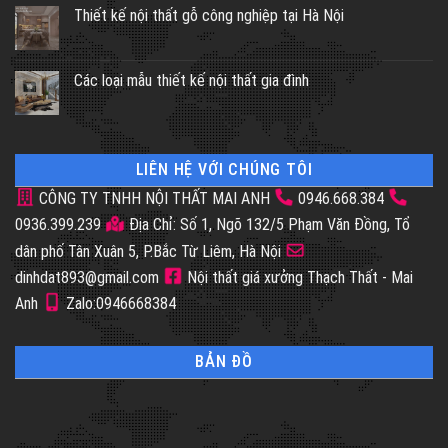
Thiết kế nội thất gỗ công nghiệp tại Hà Nội
Các loại mẫu thiết kế nội thất gia đình
LIÊN HỆ VỚI CHÚNG TÔI
CÔNG TY TNHH NỘI THẤT MAI ANH
0946.668.384
0936.399.239
Địa Chỉ: Số 1, Ngõ 132/5 Phạm Văn Đồng, Tổ
dân phố Tân Xuân 5, P.Bắc Từ Liêm, Hà Nội
dinhdat893@gmail.com
Nội thất giá xưởng Thạch Thất - Mai
Anh
Zalo:0946668384
BẢN ĐỒ