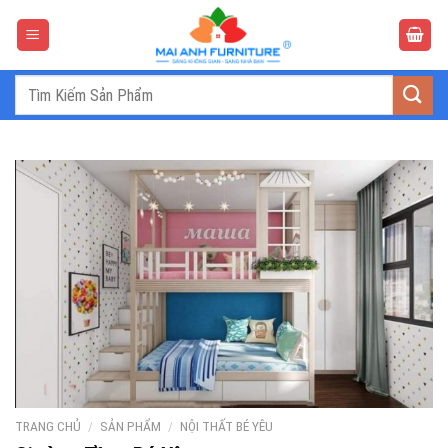
Bỏ
qua
nội
dung
Tìm
kiếm:
TRANG CHỦ
/
SẢN PHẨM
/
NỘI THẤT BÉ YÊU