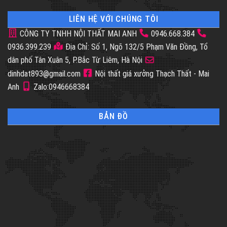
LIÊN HỆ VỚI CHÚNG TÔI
CÔNG TY TNHH NỘI THẤT MAI ANH
0946.668.384
0936.399.239
Địa Chỉ: Số 1, Ngõ 132/5 Phạm Văn Đồng, Tổ
dân phố Tân Xuân 5, P.Bắc Từ Liêm, Hà Nội
dinhdat893@gmail.com
Nội thất giá xưởng Thạch Thất - Mai
Anh
Zalo:0946668384
BẢN ĐỒ