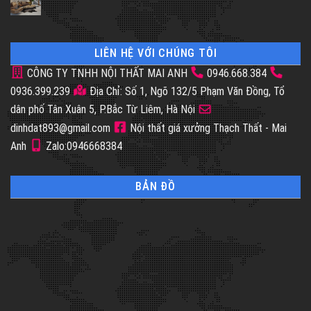
LIÊN HỆ VỚI CHÚNG TÔI
CÔNG TY TNHH NỘI THẤT MAI ANH
0946.668.384
0936.399.239
Địa Chỉ: Số 1, Ngõ 132/5 Phạm Văn Đồng, Tổ
dân phố Tân Xuân 5, P.Bắc Từ Liêm, Hà Nội
dinhdat893@gmail.com
Nội thất giá xưởng Thạch Thất - Mai
Anh
Zalo:0946668384
BẢN ĐỒ