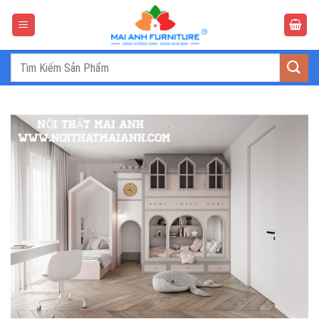
Bỏ
qua
nội
dung
Tìm
kiếm: