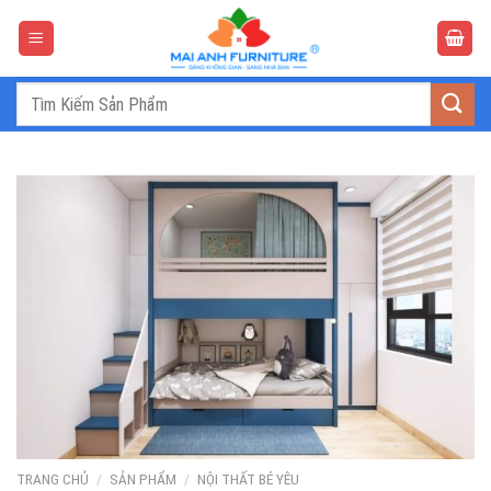
Bỏ
qua
nội
dung
Tìm
kiếm:
TRANG CHỦ
/
SẢN PHẨM
/
NỘI THẤT BÉ YÊU