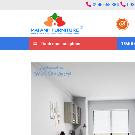
Bỏ
0946.668.384
093
qua
nội
dung
Danh mục sản phẩm
TRANG 