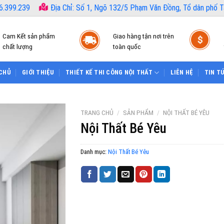
6.399.239
Địa Chỉ: Số 1, Ngõ 132/5 Phạm Văn Đồng, Tổ dân phố Tâ
Cam Kết sản phẩm
Giao hàng tận nơi trên
chất lượng
toàn quốc
CHỦ
GIỚI THIỆU
THIẾT KẾ THI CÔNG NỘI THẤT
LIÊN HỆ
TIN T
TRANG CHỦ
/
SẢN PHẨM
/
NỘI THẤT BÉ YÊU
Nội Thất Bé Yêu
Danh mục:
Nội Thất Bé Yêu