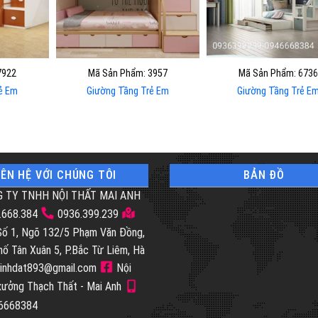
7922
Mã Sản Phẩm: 3957
Mã Sản Phẩm: 6736
ẻ Em
Giường Tầng Trẻ Em
Giường Tầng Trẻ E
IÊN HỆ VỚI CHÚNG TÔI
BẢN ĐỒ
 TY TNHH NỘI THẤT MAI ANH
.668.384
0936.399.239
 Số 1, Ngõ 132/5 Phạm Văn Đồng,
hố Tân Xuân 5, P.Bắc Từ Liêm, Hà
inhdat893@gmail.com
Nội
 xưởng Thạch Thất - Mai Anh
46668384