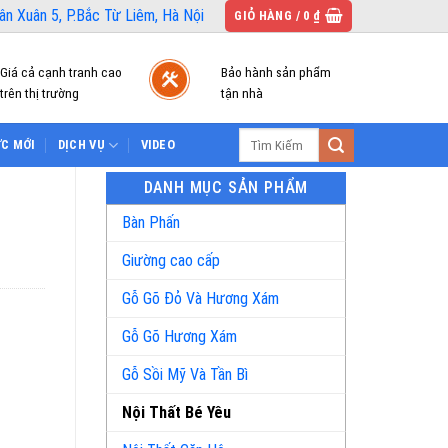
n Xuân 5, P.Bắc Từ Liêm, Hà Nội
GIỎ HÀNG /
0
₫
Giá cả cạnh tranh cao
Bảo hành sản phẩm
trên thị trường
tận nhà
Tìm
ỨC MỚI
DỊCH VỤ
VIDEO
kiếm:
DANH MỤC SẢN PHẨM
Bàn Phấn
Giường cao cấp
Gỗ Gõ Đỏ Và Hương Xám
Gỗ Gõ Hương Xám
Gỗ Sồi Mỹ Và Tần Bì
Nội Thất Bé Yêu