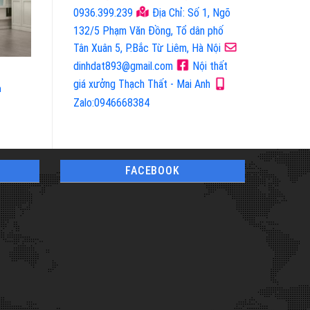
0936.399.239
Địa Chỉ: Số 1, Ngõ
132/5 Phạm Văn Đồng, Tổ dân phố
Tân Xuân 5, P.Bắc Từ Liêm, Hà Nội
dinhdat893@gmail.com
Nội thất
Mã Sản Phẩm: 2983
Mã Sản Phẩm: 2446
giá xưởng Thạch Thất - Mai Anh
m
Giường Tầng Trẻ Em
Giường Tầng Trẻ Em
Zalo:0946668384
FACEBOOK