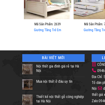
Mã Sản Phẩm: 2639
Mã Sản Phẩm: 
Giường Tầng Trẻ Em
Giường Tầng Tr
BÀI VIẾT MỚI
L
CÔNG
Nội thất gia đình giá rẻ tại Hà
Nội
0946
Địa Chỉ:
Mua nội thất ở đâu uy tín
Tổ dân p
Nội
d
thất giá
Thiết kế nội thất gỗ công nghiệp
Zalo:09
tại Hà Nội