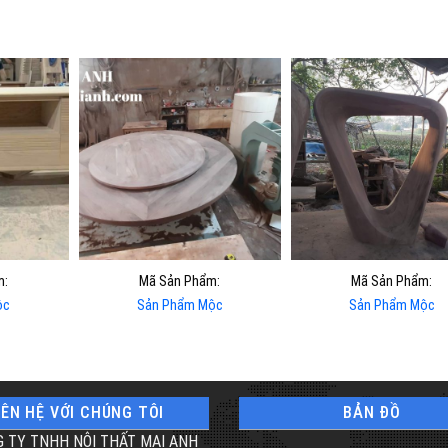
m:
Mã Sản Phẩm:
Mã Sản Phẩm:
ộc
Sản Phẩm Mộc
Sản Phẩm Mộc
IÊN HỆ VỚI CHÚNG TÔI
BẢN ĐỒ
 TY TNHH NỘI THẤT MAI ANH