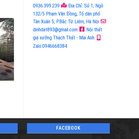
0936.399.239
Địa Chỉ: Số 1, Ngõ
132/5 Phạm Văn Đồng, Tổ dân phố
Tân Xuân 5, P.Bắc Từ Liêm, Hà Nội
dinhdat893@gmail.com
Nội thất
giá xưởng Thạch Thất - Mai Anh
Zalo:0946668384
Mã Sản Phẩm:
Mã Sản Phẩm:
Sản Phẩm Mộc
Sản Phẩm Mộc
FACEBOOK