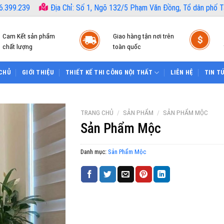
6.399.239
Địa Chỉ: Số 1, Ngõ 132/5 Phạm Văn Đồng, Tổ dân phố Tâ
Cam Kết sản phẩm
Giao hàng tận nơi trên
chất lượng
toàn quốc
CHỦ
GIỚI THIỆU
THIẾT KẾ THI CÔNG NỘI THẤT
LIÊN HỆ
TIN T
TRANG CHỦ
/
SẢN PHẨM
/
SẢN PHẨM MỘC
Sản Phẩm Mộc
Danh mục:
Sản Phẩm Mộc