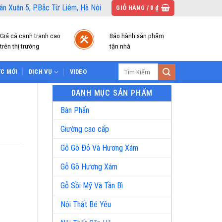
n Xuân 5, P.Bắc Từ Liêm, Hà Nội
GIỎ HÀNG /
0
₫
Giá cả cạnh tranh cao
Bảo hành sản phẩm
trên thị trường
tận nhà
Tìm
ỨC MỚI
DỊCH VỤ
VIDEO
kiếm:
DANH MỤC SẢN PHẨM
Bàn Phấn
Giường cao cấp
Gỗ Gõ Đỏ Và Hương Xám
Gỗ Gõ Hương Xám
Gỗ Sồi Mỹ Và Tần Bì
Nội Thất Bé Yêu