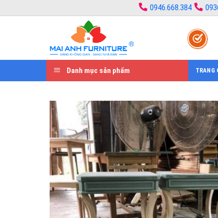
Bỏ
0946.668.384
093
qua
nội
dung
Danh mục sản phẩm
TRANG 