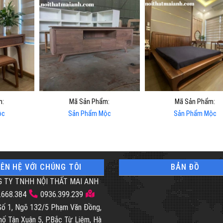
m:
Mã Sản Phẩm:
Mã Sản Phẩm:
ộc
Sản Phẩm Mộc
Sản Phẩm Mộc
IÊN HỆ VỚI CHÚNG TÔI
BẢN ĐỒ
 TY TNHH NỘI THẤT MAI ANH
.668.384
0936.399.239
 Số 1, Ngõ 132/5 Phạm Văn Đồng,
hố Tân Xuân 5, P.Bắc Từ Liêm, Hà