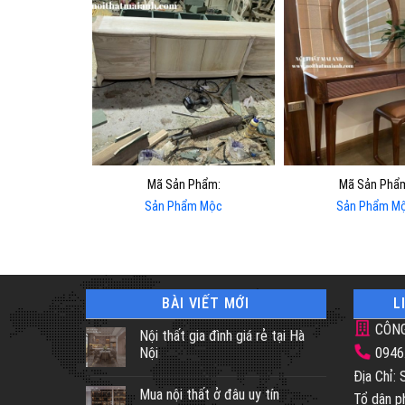
Mã Sản Phẩm:
Mã Sản Phẩ
Sản Phẩm Mộc
Sản Phẩm M
BÀI VIẾT MỚI
L
CÔNG
Nội thất gia đình giá rẻ tại Hà
Nội
0946
Địa Chỉ:
Mua nội thất ở đâu uy tín
Tổ dân p