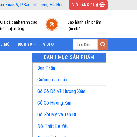
n Xuân 5, P.Bắc Từ Liêm, Hà Nội
GIỎ HÀNG /
0
₫
Giá cả cạnh tranh cao
Bảo hành sản phẩm
trên thị trường
tận nhà
Tìm
ỨC MỚI
DỊCH VỤ
VIDEO
kiếm:
DANH MỤC SẢN PHẨM
Bàn Phấn
Giường cao cấp
Gỗ Gõ Đỏ Và Hương Xám
Gỗ Gõ Hương Xám
Gỗ Sồi Mỹ Và Tần Bì
Nội Thất Bé Yêu