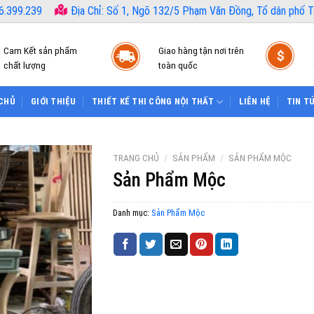
6.399.239
Địa Chỉ: Số 1, Ngõ 132/5 Phạm Văn Đồng, Tổ dân phố Tâ
Cam Kết sản phẩm
Giao hàng tận nơi trên
chất lượng
toàn quốc
CHỦ
GIỚI THIỆU
THIẾT KẾ THI CÔNG NỘI THẤT
LIÊN HỆ
TIN T
TRANG CHỦ
/
SẢN PHẨM
/
SẢN PHẨM MỘC
Sản Phẩm Mộc
Danh mục:
Sản Phẩm Mộc