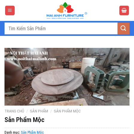
Bỏ
qua
nội
dung
Tìm
kiếm:
TRANG CHỦ
/
SẢN PHẨM
/
SẢN PHẨM MỘC
Sản Phẩm Mộc
Danh mục:
Sản Phẩm Mộc