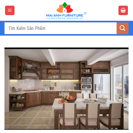
Bỏ
qua
nội
dung
Tìm
kiếm: