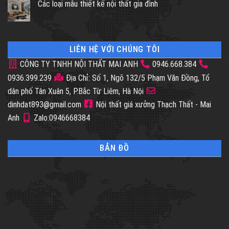
Các loại mẫu thiết kế nội thất gia đình
LIÊN HỆ VỚI CHÚNG TÔI
CÔNG TY TNHH NỘI THẤT MAI ANH
0946.668.384
0936.399.239
Địa Chỉ: Số 1, Ngõ 132/5 Phạm Văn Đồng, Tổ
dân phố Tân Xuân 5, P.Bắc Từ Liêm, Hà Nội
dinhdat893@gmail.com
Nội thất giá xưởng Thạch Thất - Mai
Anh
Zalo:0946668384
BẢN ĐỒ