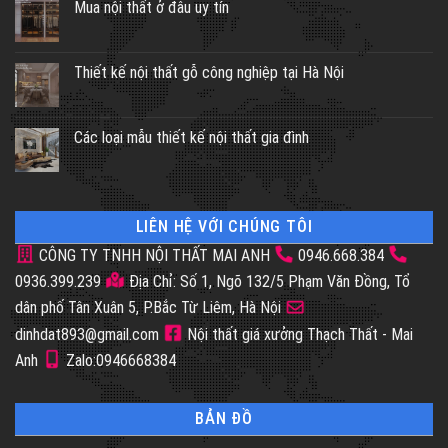
Mua nội thất ở đâu uy tín
Thiết kế nội thất gỗ công nghiệp tại Hà Nội
Các loại mẫu thiết kế nội thất gia đình
LIÊN HỆ VỚI CHÚNG TÔI
CÔNG TY TNHH NỘI THẤT MAI ANH
0946.668.384
0936.399.239
Địa Chỉ: Số 1, Ngõ 132/5 Phạm Văn Đồng, Tổ
dân phố Tân Xuân 5, P.Bắc Từ Liêm, Hà Nội
dinhdat893@gmail.com
Nội thất giá xưởng Thạch Thất - Mai
Anh
Zalo:0946668384
BẢN ĐỒ