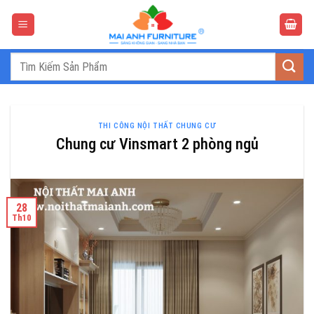
Bỏ
qua
nội
dung
Tìm
kiếm:
THI CÔNG NỘI THẤT CHUNG CƯ
Chung cư Vinsmart 2 phòng ngủ
28
Th10