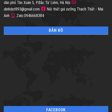
dân phố Tân Xuân 5, P.Bắc Từ Liêm, Hà Nội
dinhdat893@gmail.com
Nội thất giá xưởng Thạch Thất - Mai
Anh
Zalo:0946668384
BẢN ĐỒ
FACEBOOK