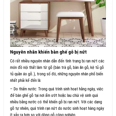
Nguyên nhân khiến bàn ghế gỗ bị nứt
Có rất nhiều nguyên nhân dẫn đến tình trạng bị rạn nứt các
món đồ nội thất làm từ gỗ (bàn trà gỗ, bàn ăn gỗ, kệ tủ gỗ
tủ quần áo gỗ..), trong số đó, những nguyên nhân phổ biến
nhất phải kể đến là:
– Do thấm nước: Trong quá trình sinh hoạt hằng ngày, việc
để bàn ghế gỗ tại nơi ẩm ướt hoặc lau chùi vệ sinh quá
nhiều bằng nước có thể khiến gỗ bị rạn nứt. Với các dạng
gỗ tự nhiên, quá trình rạn nứt do nước sinh hoạt hàng ngày
ít xảy ra hơn so với dòng gỗ công nghiệp.