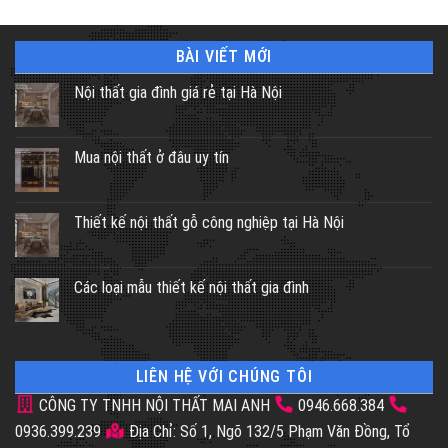
BÀI VIẾT MỚI
Nội thất gia đình giá rẻ tại Hà Nội
Mua nội thất ở đâu uy tín
Thiết kế nội thất gỗ công nghiệp tại Hà Nội
Các loại mẫu thiết kế nội thất gia đình
LIÊN HỆ VỚI CHÚNG TÔI
CÔNG TY TNHH NỘI THẤT MAI ANH
0946.668.384
0936.399.239
Địa Chỉ: Số 1, Ngõ 132/5 Phạm Văn Đồng, Tổ