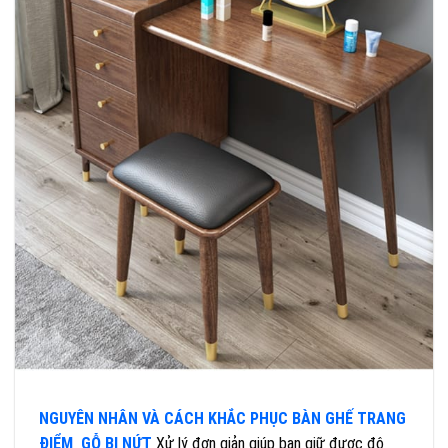
NGUYÊN NHÂN VÀ CÁCH KHẮC PHỤC BÀN GHẾ TRANG
ĐIỂM GỖ BỊ NỨT
Xử lý đơn giản giúp bạn giữ được độ