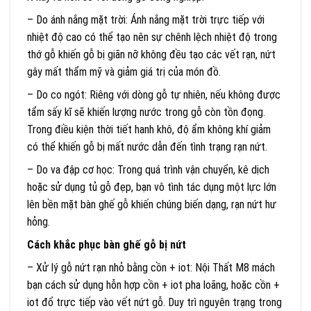
– Do ánh nắng mặt trời: Ánh nắng mặt trời trực tiếp với
nhiệt độ cao có thể tạo nên sự chênh lệch nhiệt độ trong
thớ gỗ khiến gỗ bị giãn nỡ không đều tạo các vết rạn, nứt
gây mất thẩm mỹ và giảm giá trị của món đồ.
– Do co ngót: Riêng với dòng gỗ tự nhiên, nếu không được
tẩm sấy kĩ sẽ khiến lượng nước trong gỗ còn tồn đọng.
Trong điều kiện thời tiết hanh khô, độ ẩm không khí giảm
có thể khiến gỗ bị mất nước dẫn đến tình trạng rạn nứt.
– Do va đập cơ học: Trong quá trình vận chuyển, kê dịch
hoặc sử dụng tủ gỗ đẹp, bạn vô tình tác dụng một lực lớn
lên bền mặt bàn ghế gỗ khiến chúng biến dạng, rạn nứt hư
hỏng.
Cách khắc phục bàn ghế gỗ bị nứt
– Xử lý gỗ nứt rạn nhỏ bằng cồn + iot: Nội Thất M8 mách
bạn cách sử dụng hỗn hợp cồn + iot pha loãng, hoặc cồn +
iot đổ trực tiếp vào vết nứt gỗ. Duy trì nguyên trạng trong