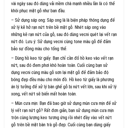
vài ngày sau đó dùng vải mềm chà mạnh nhiều lần là có thể
khôi phục mặt gỗ như ban đầu.
– Sử dụng sáp ong: Sáp ong là là biện pháp thông dụng để
xử lý kẽ hở rạn nứt trên bề mặt gỗ. Nhét sáp ong vào
những kẽ rạn nứt của gỗ, sau đó dùng vecni quét lại vết rạn
nứt đó. Lưu ý: Sử dụng vecni cùng tone màu gỗ để đảm
bảo sự đồng màu cho tổng thể.
– Dùng hồ keo từ giấy: Bạn chỉ cần đổ hồ keo vào vết rạn
nứt, sau đó đem phơi khô hoàn toàn. Cuối cùng bạn sử
dụng vecni cùng màu gỗ sơn lại mặt gỗ để đảm bảo độ
bóng đẹp đều màu cho món đồ. Hồ keo từ giấy là phương
án lý tưởng để xử lý bàn ghế gỗ bị nứt vết lớn, sau khi xử lý
xong, vết nứt sẽ biến mất hoàn toàn.
– Mùn cưa mịn: Bạn đã bao giờ sử dụng mùn cưa mịn để xử
lý vết rạn nứt gỗ? Rất đơn giản, bạn sử dụng mùn cưa mịn
trộn cùng lượng keo tương ứng rồi nhét đầy vào vết nứt
gỗ trên bề mặt bàn trà gỗ đẹp. Cuối cùng bạn dùng giấy