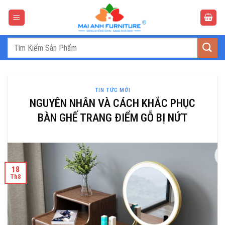
Bỏ
qua
nội
dung
Tìm
kiếm:
TIN TỨC MỚI
NGUYÊN NHÂN VÀ CÁCH KHẮC PHỤC
BÀN GHẾ TRANG ĐIỂM GỖ BỊ NỨT
18
Th8