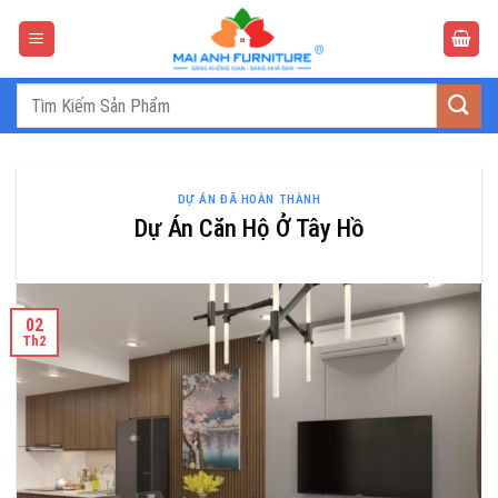
Bỏ
qua
nội
dung
Tìm
kiếm:
DỰ ÁN ĐÃ HOÀN THÀNH
Dự Án Căn Hộ Ở Tây Hồ
02
Th2