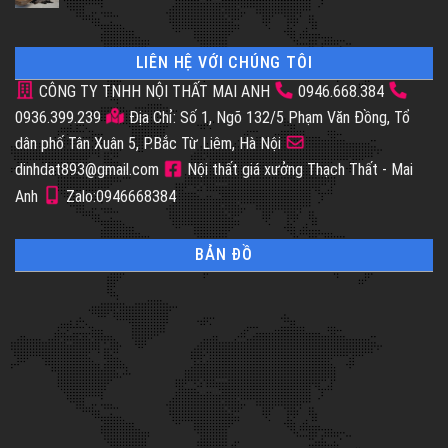
LIÊN HỆ VỚI CHÚNG TÔI
CÔNG TY TNHH NỘI THẤT MAI ANH
0946.668.384
0936.399.239
Địa Chỉ: Số 1, Ngõ 132/5 Phạm Văn Đồng, Tổ
dân phố Tân Xuân 5, P.Bắc Từ Liêm, Hà Nội
dinhdat893@gmail.com
Nội thất giá xưởng Thạch Thất - Mai
Anh
Zalo:0946668384
BẢN ĐỒ