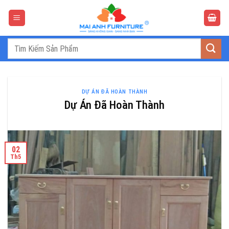
Bỏ
qua
nội
dung
Tìm
kiếm:
DỰ ÁN ĐÃ HOÀN THÀNH
Dự Án Đã Hoàn Thành
02
Th5