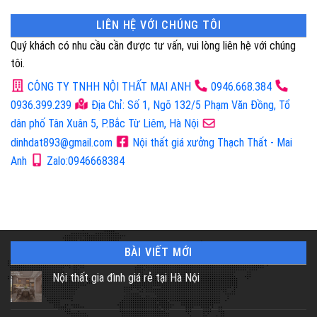
LIÊN HỆ VỚI CHÚNG TÔI
Quý khách có nhu cầu cần được tư vấn, vui lòng liên hệ với chúng
tôi.
CÔNG TY TNHH NỘI THẤT MAI ANH
0946.668.384
0936.399.239
Địa Chỉ: Số 1, Ngõ 132/5 Phạm Văn Đồng, Tổ
dân phố Tân Xuân 5, P.Bắc Từ Liêm, Hà Nội
dinhdat893@gmail.com
Nội thất giá xưởng Thạch Thất - Mai
Anh
Zalo:0946668384
BÀI VIẾT MỚI
Nội thất gia đình giá rẻ tại Hà Nội