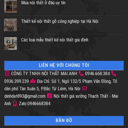
Mua nội thất ở đâu uy tín
Thiết kế nội thất gỗ công nghiệp tại Hà Nội
Các loại mẫu thiết kế nội thất gia đình
LIÊN HỆ VỚI CHÚNG TÔI
CÔNG TY TNHH NỘI THẤT MAI ANH
0946.668.384
0936.399.239
Địa Chỉ: Số 1, Ngõ 132/5 Phạm Văn Đồng, Tổ
dân phố Tân Xuân 5, P.Bắc Từ Liêm, Hà Nội
dinhdat893@gmail.com
Nội thất giá xưởng Thạch Thất - Mai
Anh
Zalo:0946668384
BẢN ĐỒ