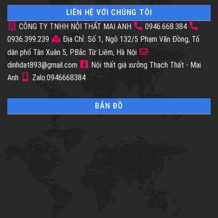
LIÊN HỆ VỚI CHÚNG TÔI
CÔNG TY TNHH NỘI THẤT MAI ANH
0946.668.384
0936.399.239
Địa Chỉ: Số 1, Ngõ 132/5 Phạm Văn Đồng, Tổ
dân phố Tân Xuân 5, P.Bắc Từ Liêm, Hà Nội
dinhdat893@gmail.com
Nội thất giá xưởng Thạch Thất - Mai
Anh
Zalo:0946668384
BẢN ĐỒ