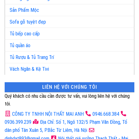
Sản Phẩm Mộc
Sofa gỗ tuyệt đẹp
Tủ bếp cao cấp
Tủ quần áo
Tủ Rượu & Tủ Trang Trí
Vách Ngăn & Kệ Tivi
LIÊN HỆ VỚI CHÚNG TÔI
Quý khách có nhu cầu cần được tư vấn, vui lòng liên hệ với chúng
tôi.
CÔNG TY TNHH NỘI THẤT MAI ANH
0946.668.384
0936.399.239
Địa Chỉ: Số 1, Ngõ 132/5 Phạm Văn Đồng, Tổ
dân phố Tân Xuân 5, P.Bắc Từ Liêm, Hà Nội
dinhdat893@gmail.com
Nội thất giá xưởng Thạch Thất - Mai