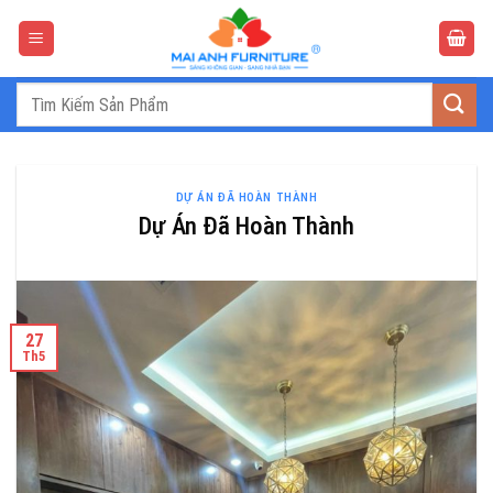
Bỏ
qua
nội
dung
Tìm
kiếm:
DỰ ÁN ĐÃ HOÀN THÀNH
Dự Án Đã Hoàn Thành
27
Th5