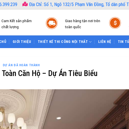
6.399.239
Địa Chỉ: Số 1, Ngõ 132/5 Phạm Văn Đồng, Tổ dân phố Tâ
Cam Kết sản phẩm
Giao hàng tận nơi trên
chất lượng
toàn quốc
CHỦ
GIỚI THIỆU
THIẾT KẾ THI CÔNG NỘI THẤT
LIÊN HỆ
TIN T
DỰ ÁN ĐÃ HOÀN THÀNH
g Toàn Căn Hộ – Dự Án Tiêu Biểu