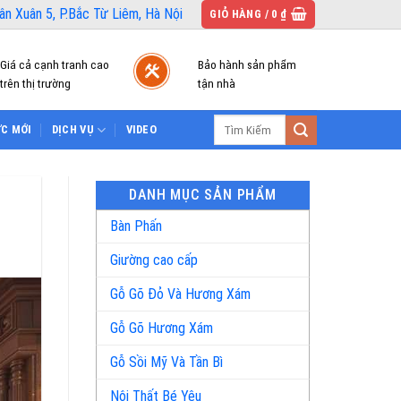
n Xuân 5, P.Bắc Từ Liêm, Hà Nội
GIỎ HÀNG /
0
₫
Giá cả cạnh tranh cao
Bảo hành sản phẩm
trên thị trường
tận nhà
Tìm
ỨC MỚI
DỊCH VỤ
VIDEO
kiếm:
DANH MỤC SẢN PHẨM
Bàn Phấn
Giường cao cấp
Gỗ Gõ Đỏ Và Hương Xám
Gỗ Gõ Hương Xám
Gỗ Sồi Mỹ Và Tần Bì
Nội Thất Bé Yêu