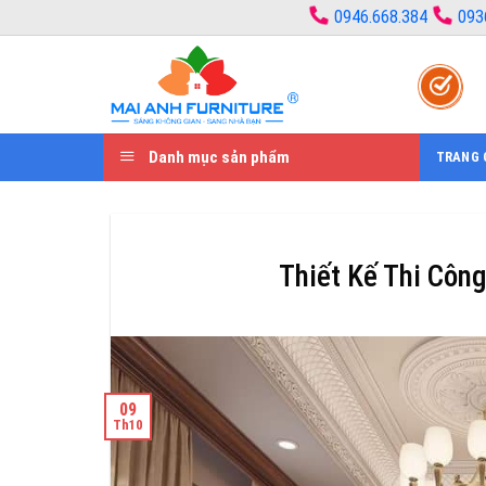
Bỏ
0946.668.384
093
qua
nội
dung
Danh mục sản phẩm
TRANG 
Thiết Kế Thi Côn
09
Th10